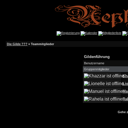
Die Gilde ???
» Teammitglieder
Gildenführung
Benutzername
Gruppenmitglieder
Kh
Lio
Ma
Ra
Gehe 